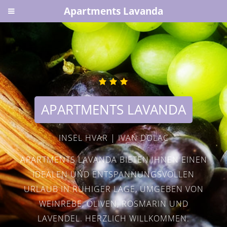
Apartments Lavanda
APARTMENTS LAVANDA
INSEL HVAR | IVAN DOLAC
APARTMENTS LAVANDA BIETEN IHNEN EINEN
IDEALEN UND ENTSPANNUNGSVOLLEN
URLAUB IN RUHIGER LAGE, UMGEBEN VON
WEINREBE, OLIVEN, ROSMARIN UND
LAVENDEL. HERZLICH WILLKOMMEN.